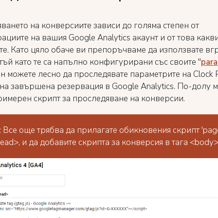
ването на конверсиите зависи до голяма степен от
циите на вашия Google Analytics акаунт и от това какви
те. Като цяло обаче ви препоръчваме да използвате вг
, тъй като те са напълно конфигурирани със своите "
par
ин можете лесно да проследявате параметрите на Clock
 на завършена резервация в Google Analytics. По-долу 
римерен скрипт за проследяване на конверсии.
:
Все още трябва да прилагате обикновения скрипт 'page
head>, и да добавите скрипта за конверсия в тага <body>