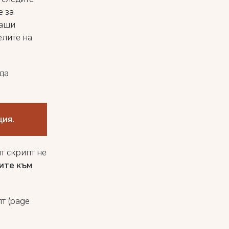
е за
ваши
елите на
 да
ция.
 скрипт не
ите към
т (page