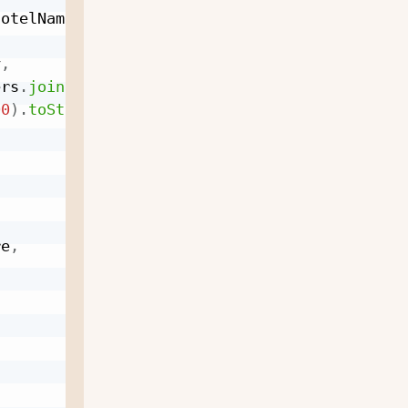
hotelName
,
y
,
ers
.
join
(
'-'
)
,
00
)
.
toString
(
)
,
,
re
,