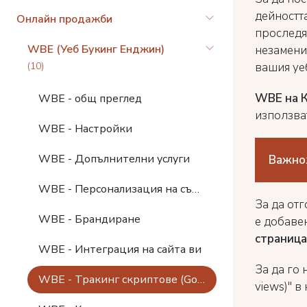
дейностт
Онлайн продажби
проследя
WBE (Уеб Букинг Енджин)
незамени
вашия уе
(10)
WBE на 
WBE - общ преглед
използва
WBE - Настройки
WBE - Допълнителни услуги
Важно
WBE - Персонализация на съдържанието
За да от
WBE - Брандиране
е добаве
страница
WBE - Интеграция на сайта ви
За да гo 
WBE - Тракинг скриптове (Google Analytics)
views)" в