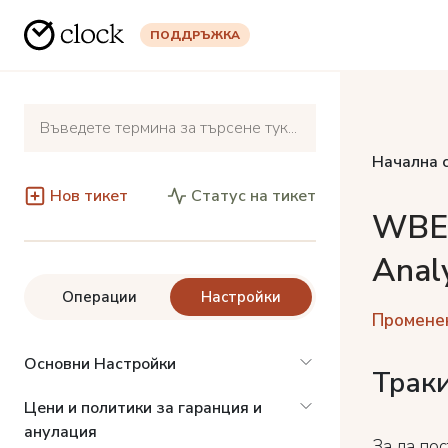
ПОДДРЪЖКА
Начална 
Нов тикет
Статус на тикет
WBE 
Analy
Операции
Настройки
Променен
Основни Настройки
Траки
Цени и политики за гаранция и
анулация
За да по