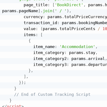
         page_title
:
[
'BookDirect'
,
 params
.
params
.
pageName
]
.
join
(
' / '
)
,
         currency
:
 params
.
totalPriceCurrenc
         transaction_id
:
 params
.
bookingNumb
         value
:
(
params
.
totalPriceCents 
/
1
         items
:
[
{
             item_name
:
'Accommodation'
,
             item_category
:
 params
.
stay
,
             item_category2
:
 params
.
arrival
             item_category3
:
 params
.
departu
}
,
]
,
}
)
;
}
// End of Custom Tracking Script
}
</
script
>