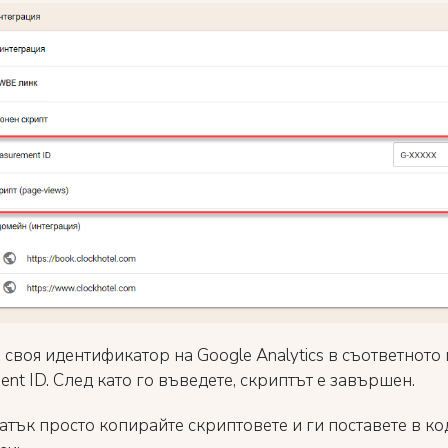
своя идентификатор на Google Analytics в съответното 
nt ID. След като го въведете, скриптът е завършен.
атък просто копирайте скриптовете и ги поставете в ко