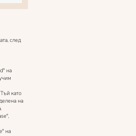
ата, след
d" на
лучим
 Тъй като
зделена на
.
se",
e" на