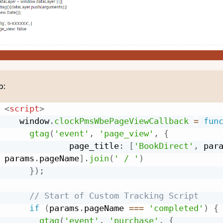
р:
<
script
>
   window
.
clockPmsWbePageViewCallback
=
fun
gtag
(
'event'
,
'page_view'
,
{
             page_title
:
[
'BookDirect'
,
 par
params
.
pageName
]
.
join
(
' / '
)
}
)
;
// Start of Custom Tracking Script
if
(
params
.
pageName 
===
'completed'
)
{
gtag
(
'event'
,
'purchase'
,
{