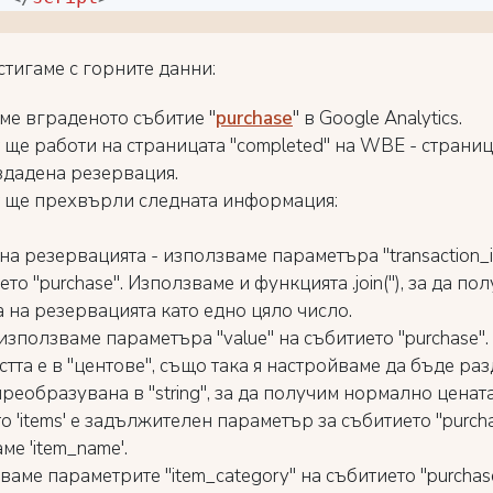
стигаме с горните данни:
ме вграденото събитие "
purchase
" в Google Analytics.
 ще работи на страницата "completed" на WBE - страниц
ъздадена резервация.
 ще прехвърли следната информация:
на резервацията - използваме параметъра "transaction_i
то "purchase". Използваме и функцията .join(''), за да по
 на резервацията като едно цяло число.
 използваме параметъра "value" на събитието "purchase".
стта е в "центове", също така я настройваме да бъде ра
преобразувана в "string", за да получим нормално цената
то 'items' е задължителен параметър за събитието "purcha
ме 'item_name'.
ваме параметрите "item_category" на събитието "purchas