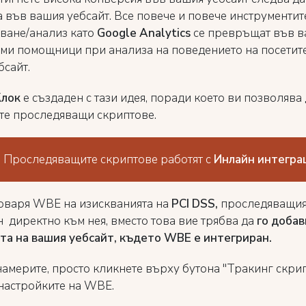
а във вашия уебсайт. Все повече и повече инструментит
ване/анализ като
Google Analytics
се превръщат във 
ми помощници при анализа на поведението на посетит
бсайт.
Клок
е създаден с тази идея, поради което ви позволява
те проследяващи скриптове.
: Проследяващите скриптове работят с
Инлайн интегра
говаря WBE
на изискванията на
PCI DSS,
проследяващият
н директно към нея, вместо това вие трябва да
го добав
та на вашия уебсайт, където WBE е интегриран
.
намерите, просто кликнете върху бутона "Тракинг скрип
 настройките на WBE.