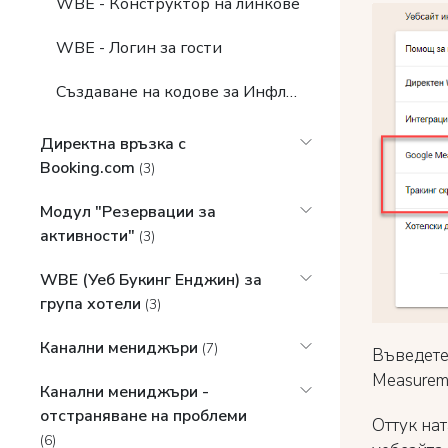
WBE - Конструктор на линкове
WBE - Логин за гости
Създаване на кодове за Инфлуенсъри и проследяване на резервациите
Директна връзка с
Booking.com
(3)
Модул "Резервации за
активности"
(3)
WBE (Уеб Букинг Енджин) за
група хотели
(3)
Канални мениджъри
(7)
Въведете 
Measureme
Канални мениджъри -
отстраняване на проблеми
Оттук нат
(6)