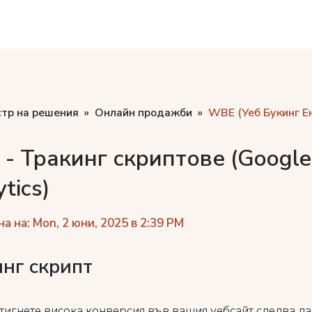
стр на решения
Онлайн продажби
WBE (Уеб Букинг Е
- Тракинг скриптове (Google
tics)
а на: Mon, 2 юни, 2025 в 2:39 PM
нг скрипт
стигнете висока конверсия във вашия уебсайт следва да