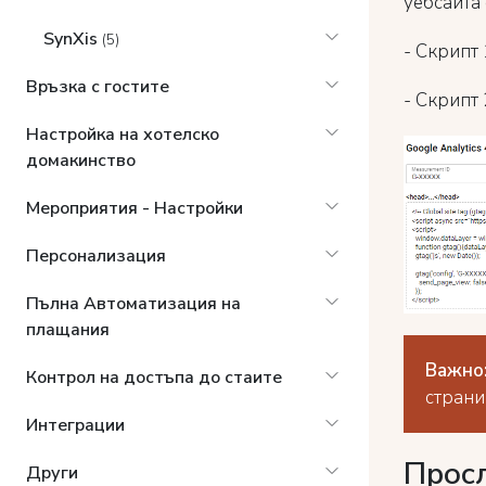
уебсайта 
SynXis
(5)
- Скрипт 
Връзка с гостите
- Скрипт 
Настройка на хотелско
домакинство
Мероприятия - Настройки
Персонализация
Пълна Автоматизация на
плащания
Важно
Контрол на достъпа до стаите
страни
Интеграции
Прос
Други