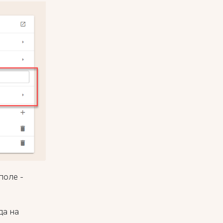
поле -
да на