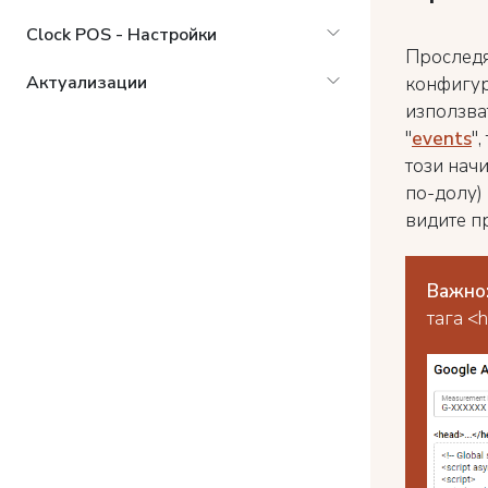
Clock POS - Настройки
Проследя
Актуализации
конфигура
използва
"
events
"
този нач
по-долу)
видите п
Важно
тага <