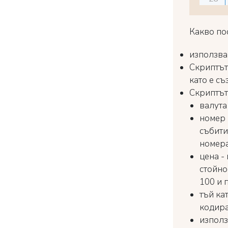
Какво по
използва
Скриптът
като е с
Скриптът
валута
номер 
събитие
номера
цена -
стойно
100 и 
тъй ка
кодира
използ