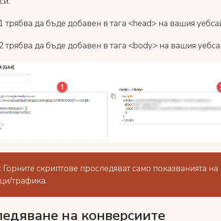
си:
1 трябва да бъде добавен в тага <head> на вашия уебсай
2 трябва да бъде добавен в тага <body> на вашия уебса
:
Горните скриптове проследяват само показванията на
ци/трафика.
ледяване на конверсиите