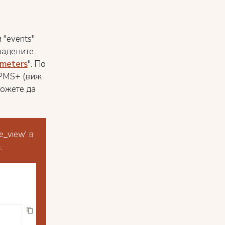
 "events"
радените
ameters
". По
 PMS+ (виж
можете да
_view' в
.