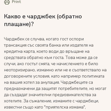
Print
Какво е чарджбек (обратно
плащане)?
Чарджбек се случва, когато гост оспори
трансакция със своята банка или издателя на
кредитна карта, което води до връщане на
средствата обратно към госта. Това може да се
случи, ако гостът смята, че начислението е било
неоторизирано, измамно или не е съответствало на
договорените условия, като например политиката
на вашия хотел за анулация. Чарджбеците са
предназначени да защитят потребителите, но могат
да създадат значителни предизвикателства за
хотелите. За съжаление, измамите с чарджбеци,
известни също като "приятелска измама",