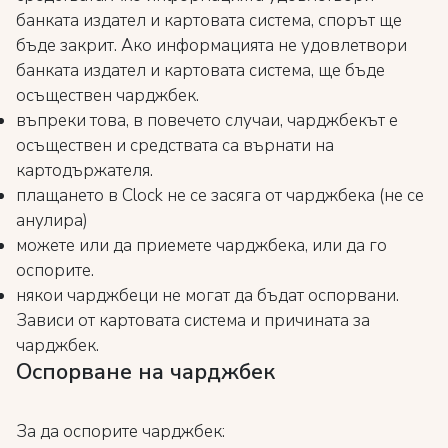
банката издател и картовата система, спорът ще
бъде закрит. Ако информацията не удовлетвори
банката издател и картовата система, ще бъде
осъществен чарджбек.
въпреки това, в повечето случаи, чарджбекът е
осъществен и средствата са върнати на
картодържателя.
плащането в Clock не се засяга от чарджбека (не се
анулира)
можете или да приемете чарджбека, или да го
оспорите.
някои чарджбеци не могат да бъдат оспорвани.
Зависи от картовата система и причината за
чарджбек.
Оспорване на чарджбек
За да оспорите чарджбек: