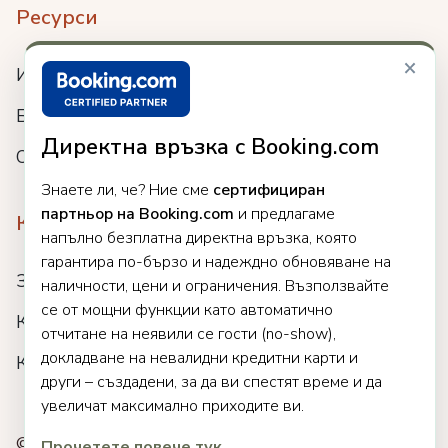
Ресурси
×
Интеграции
Блог
Директна връзка с Booking.com
Събития
Знаете ли, че? Ние сме
сертифициран
партньор на Booking.com
и предлагаме
Компания
напълно безплатна директна връзка, която
гарантира по-бързо и надеждно обновяване на
За нас
наличности, цени и ограничения. Възползвайте
се от мощни функции като автоматично
Кариери
отчитане на неявили се гости (no-show),
докладване на невалидни кредитни карти и
Клиенти
други – създадени, за да ви спестят време и да
увеличат максимално приходите ви.
© 2025 Clock. Всички права запазени.
Прочетете повече тук