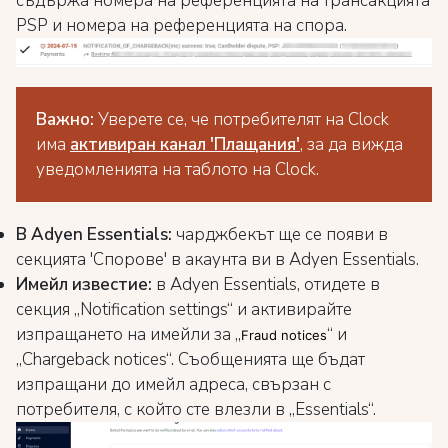
съдържа номера на референцията на трансакцията
PSP и номера на референцията на спора.
Важно:
Уверете се, че потребителят на Clock
има
активиран канал 'Плащания'
, за да вижда
уведомленията на таблото на Clock.
В Adyen Essentials:
чарджбекът ще се появи в
секцията 'Спорове' в акаунта ви в Adyen Essentials.
Имейл известие:
в Adyen Essentials, отидете в
секция „Notification settings“ и активирайте
изпращането на имейли за „
“ и
Fraud notices
„Chargeback notices“. Съобщенията ще бъдат
изпращани до имейл адреса, свързан с
потребителя, с който сте влезли в „Essentials“.