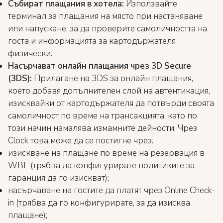
Събират плащания в хотела:
Използвайте
терминал за плащания на място при настаняване
или напускане, за да проверите самоличността на
госта и информацията за картодържателя
физически.
Насърчават онлайн плащания чрез 3D Secure
(3DS):
Прилагане на 3DS за онлайн плащания,
което добавя допълнителен слой на автентикация,
изисквайки от картодържателя да потвърди своята
самоличност по време на трансакцията, като по
този начин намалява измамните дейности. Чрез
Clock това може да се постигне чрез:
изискване на плащане по време на резервация в
WBE (трябва да конфигурирате политиките за
гаранция да го изискват);
насърчаване на гостите да платят чрез Online Check-
in (трябва да го конфигурирате, за да изисква
плащане);