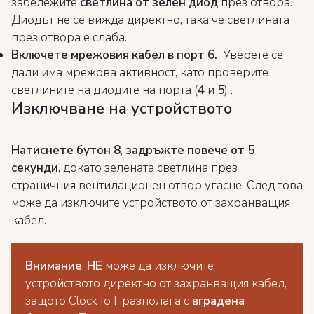
забележите
светлина от зелен диод
през отвора.
Диодът не се вижда директно, така че светлината
през отвора е слаба.
Включете мрежовия кабел в порт 6.
Уверете се
дали има мрежова активност, като проверите
светлините на диодите на порта (
4
и
5
) .
Изключване на устройството
Натиснете бутон
8
,
задръжте повече от 5
секунди
, докато зелената светлина през
страничния вентилационен отвор угасне. След това
може да изключите устройството от захранващия
кабел.
Внимание
:
НЕ
може да изключите
устройството директно от захранващия кабел,
защото Clock IoT разполага с
в
градена