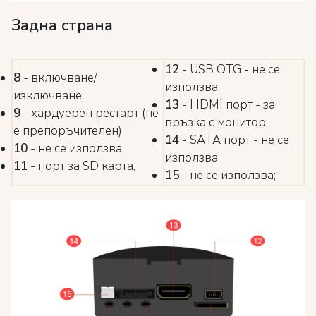
Задна страна
12
- USB OTG - не се
8
- включване/
използва;
изключване;
13
- HDMI порт - за
9
- хардуерен рестарт (не
връзка с монитор;
е препоръчителен)
14
- SATA порт - не се
10
- не се използва;
използва;
11
- порт за SD карта;
15
- не се използва;