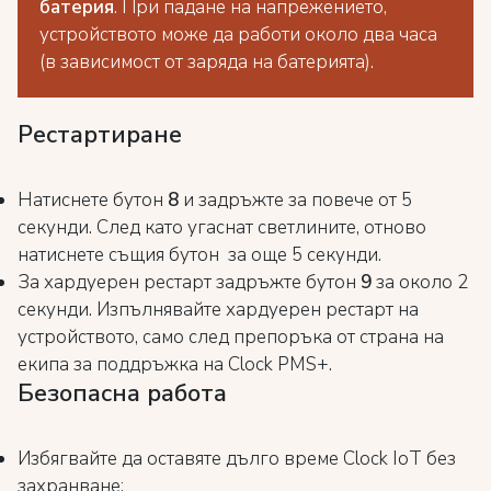
батерия
. При падане на напрежението,
устройството може да работи около два часа
(в зависимост от заряда на батерията).
Рестартиране
Натиснете бутон
8
и задръжте за повече от 5
секунди. След като угаснат светлините, отново
натиснете същия бутон за още 5 секунди.
За хардуерен рестарт задръжте бутон
9
за около 2
секунди. Изпълнявайте хардуерен рестарт на
устройството, само след препоръка от страна на
екипа за поддръжка на Clock PMS+.
Безопасна работа
Избягвайте да оставяте дълго време Clock IoT без
захранване;