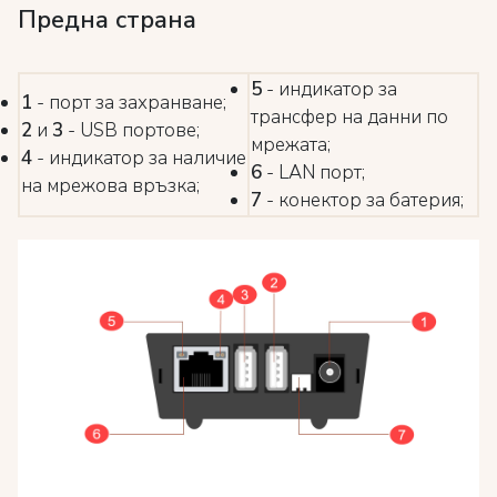
Предна страна
5
- индикатор за
1
- порт за захранване;
трансфер на данни по
2
и
3
- USB портове;
мрежата;
4
- индикатор за наличие
6
- LAN порт;
на мрежова връзка;
7
- конектор за батерия;