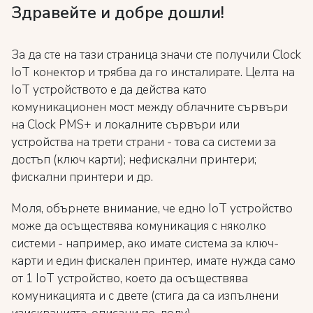
Здравейте и добре дошли!
За да сте на тази страница значи сте получили Clock
IoT конектор и трябва да го инсталирате. Целта на
IoT устройството е да действа като
комуникационен мост между облачните сървъри
на Clock PMS+ и локалните сървъри или
устройства на трети страни - това са системи за
достъп (ключ карти); нефискални принтери;
фискални принтери и др.
Моля, обърнете внимание, че едно IoT устройство
може да осъществява комуникация с няколко
системи - например, ако имате система за ключ-
карти и един фискален принтер, имате нужда само
от 1 IoT устройство, което да осъществява
комуникацията и с двете (стига да са изпълнени