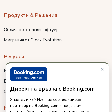
Продукти & Решения
Облачен хотелски софтуер
Миграция от Clock Evolution
Ресурси
×
Интеграции
Блог
Директна връзка с Booking.com
Събития
Знаете ли, че? Ние сме
сертифициран
партньор на Booking.com
и предлагаме
Компания
напълно безплатна директна връзка, която