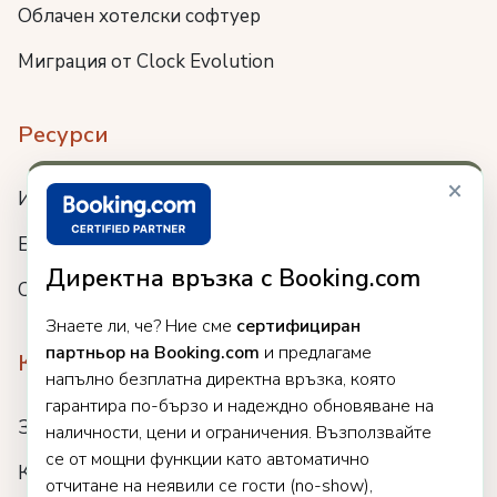
Облачен хотелски софтуер
Миграция от Clock Evolution
Ресурси
×
Интеграции
Блог
Директна връзка с Booking.com
Събития
Знаете ли, че? Ние сме
сертифициран
партньор на Booking.com
и предлагаме
Компания
напълно безплатна директна връзка, която
гарантира по-бързо и надеждно обновяване на
За нас
наличности, цени и ограничения. Възползвайте
се от мощни функции като автоматично
Кариери
отчитане на неявили се гости (no-show),