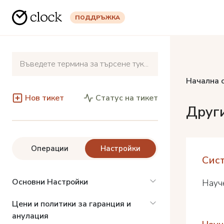
ПОДДРЪЖКА
Начална 
Нов тикет
Статус на тикет
Друг
Операции
Настройки
Сис
Основни Настройки
Науче
Цени и политики за гаранция и
анулация