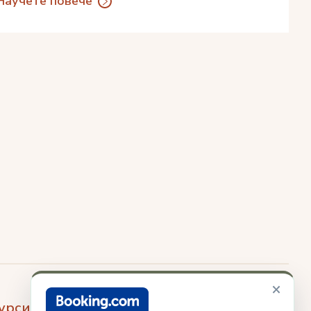
Научете повече
×
урси