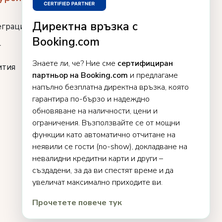
Директна връзка с
еграции
Booking.com
г
Знаете ли, че? Ние сме
сертифициран
ития
партньор на Booking.com
и предлагаме
напълно безплатна директна връзка, която
гарантира по-бързо и надеждно
обновяване на наличности, цени и
ограничения. Възползвайте се от мощни
функции като автоматично отчитане на
неявили се гости (no-show), докладване на
невалидни кредитни карти и други –
създадени, за да ви спестят време и да
увеличат максимално приходите ви.
Прочетете повече тук