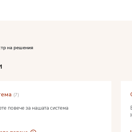
стр на решения
и
тема
7
те повече за нашата система