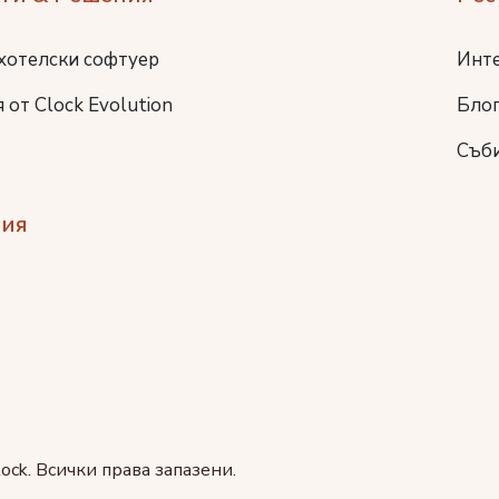
хотелски софтуер
Инт
 от Clock Evolution
Бло
Съб
ия
ock. Всички права запазени.