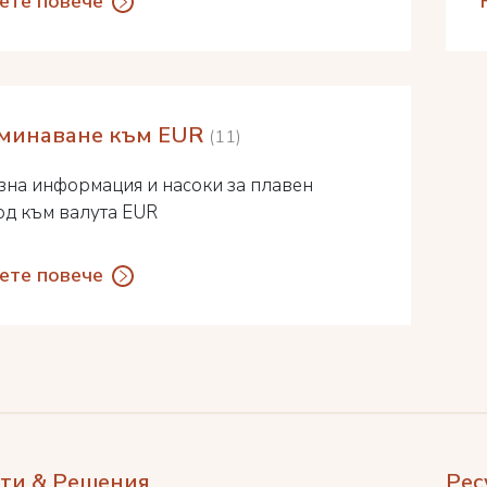
ете повече
минаване към EUR
11
зна информация и насоки за плавен
од към валута EUR
ете повече
ти & Решения
Рес