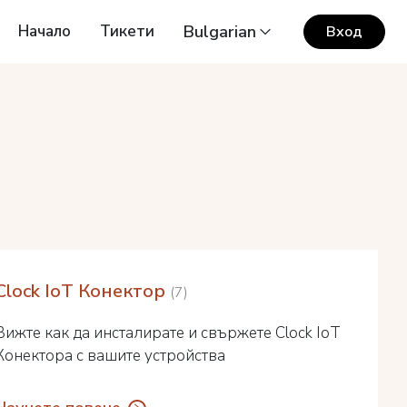
Начало
Тикети
Bulgarian
Вход
Clock IoT Конектор
7
Вижте как да инсталирате и свържете Clock IoT
Конектора с вашите устройства