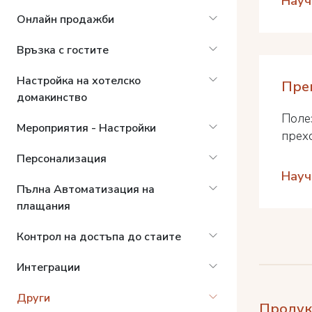
Науч
Онлайн продажби
Връзка с гостите
Настройка на хотелско
Пре
домакинство
Поле
Мероприятия - Настройки
прех
Персонализация
Науч
Пълна Автоматизация на
плащания
Контрол на достъпа до стаите
Интеграции
Други
Продук