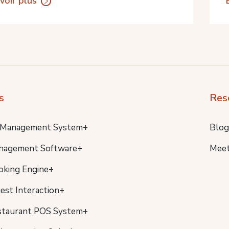
voir plus
s
Res
 Management System+
Blog
nagement Software+
Meet
oking Engine+
uest Interaction+
staurant POS System+