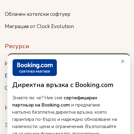
Облачен хотелски софтуер
Миграция от Clock Evolution
Ресурси
×
Интеграции
Блог
Директна връзка с Booking.com
Събития
Знаете ли, че? Ние сме
сертифициран
партньор на Booking.com
и предлагаме
Компания
напълно безплатна директна връзка, която
гарантира по-бързо и надеждно обновяване на
За нас
наличности, цени и ограничения. Възползвайте
се от мощни функции като автоматично