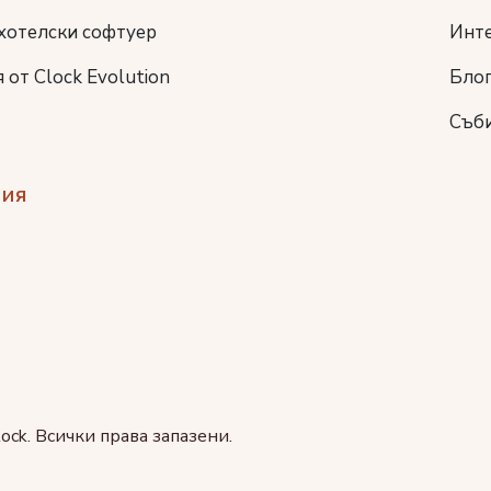
хотелски софтуер
Инт
 от Clock Evolution
Бло
Съб
ия
ock. Всички права запазени.