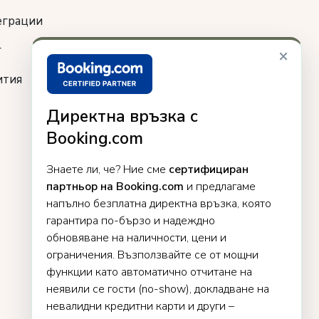
еграции
г
×
ития
Директна връзка с
Booking.com
Знаете ли, че? Ние сме
сертифициран
партньор на Booking.com
и предлагаме
напълно безплатна директна връзка, която
гарантира по-бързо и надеждно
обновяване на наличности, цени и
ограничения. Възползвайте се от мощни
функции като автоматично отчитане на
неявили се гости (no-show), докладване на
невалидни кредитни карти и други –