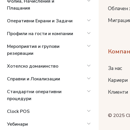
Фолиа, Начисления и
Плащания
Облачен 
Миграция
Оперативни Екрани и Задачи
Профили на гости и компании
Мероприятия и групови
Компан
резервации
Хотелско домакинство
За нас
Справки и Локализации
Кариери
Стандартни оперативни
Клиенти
процедури
Clock POS
© 2025 Cl
Уебинари