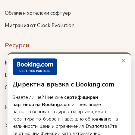
Облачен хотелски софтуер
Миграция от Clock Evolution
Ресурси
×
Интеграции
Блог
Директна връзка с Booking.com
Събития
Знаете ли, че? Ние сме
сертифициран
партньор на Booking.com
и предлагаме
Компания
напълно безплатна директна връзка, която
гарантира по-бързо и надеждно обновяване на
За нас
наличности, цени и ограничения. Възползвайте
се от мощни функции като автоматично