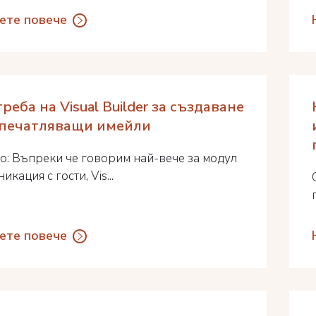
ете повече
реба на Visual Builder за създаване
впечатляващи имейли
о: Въпреки че говорим най-вече за модул
икация с гости, Vis...
ете повече