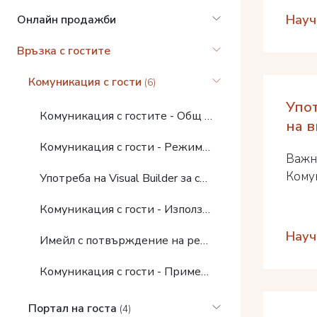
Науч
Онлайн продажби
Връзка с гостите
Комуникация с гости
(6)
Упот
Комуникация с гостите - Общ преглед
на 
Комуникация с гости - Режими и филтри за автоматични съобщения
Важн
Комун
Употреба на Visual Builder за създаване на впечатляващи имейли
Комуникация с гости - Използване на имейл за потвърждение с персонализиран дизайн
Науч
Имейл с потвърждение на резервация
Комуникация с гости - Примери
Портал на госта
(4)