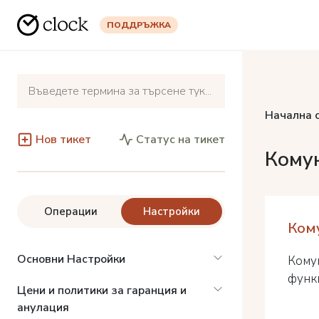
ПОДДРЪЖКА
Начална 
Нов тикет
Статус на тикет
Комун
Операции
Настройки
Кому
Основни Настройки
Комун
функц
Цени и политики за гаранция и
анулация