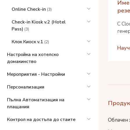
Име
Online Check-in
рез
(3)
Check-in Kiosk v.2 (Hotel
С Clo
Pass)
(3)
генер
Клок Киоск v.1
(2)
Науч
Настройка на хотелско
домакинство
Мероприятия - Настройки
Персонализация
Пълна Автоматизация на
Продук
плащания
Контрол на достъпа до стаите
Облачен 