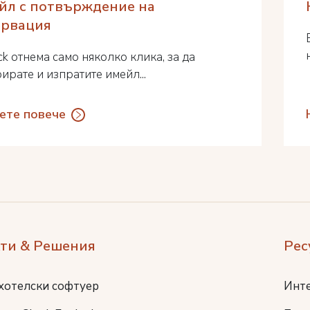
йл с потвърждение на
ервация
ck отнема само няколко клика, за да
ирате и изпратите имейл...
ете повече
ти & Решения
Рес
хотелски софтуер
Инт