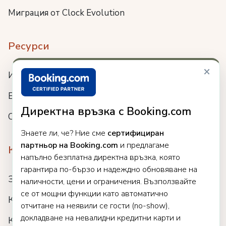
Миграция от Clock Evolution
Ресурси
×
Интеграции
Блог
Директна връзка с Booking.com
Събития
Знаете ли, че? Ние сме
сертифициран
партньор на Booking.com
и предлагаме
Компания
напълно безплатна директна връзка, която
гарантира по-бързо и надеждно обновяване на
За нас
наличности, цени и ограничения. Възползвайте
се от мощни функции като автоматично
Кариери
отчитане на неявили се гости (no-show),
докладване на невалидни кредитни карти и
Клиенти