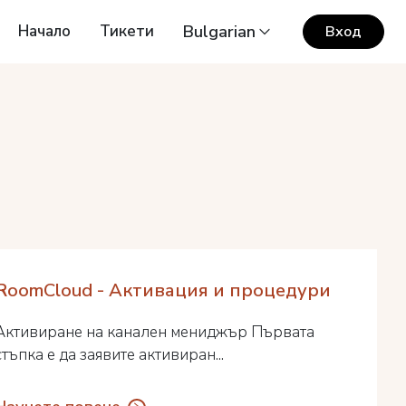
Начало
Тикети
Bulgarian
Вход
RoomCloud - Активация и процедури
Активиране на канален мениджър Първата
стъпка е да заявите активиран...