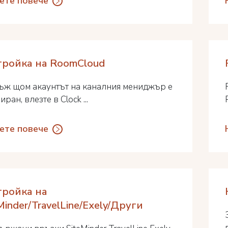
ете повече
тройка на RoomCloud
ъж щом акаунтът на каналния мениджър е
иран, влезте в Clock ...
ете повече
тройка на
Minder/TravelLine/Exely/Други