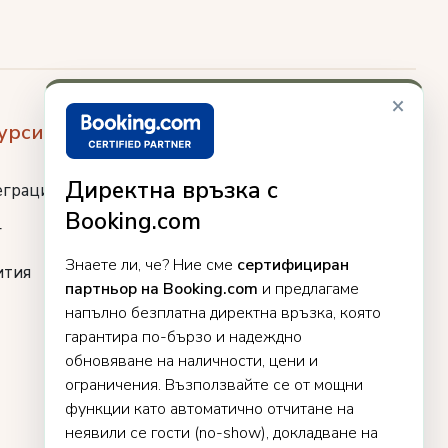
×
урси
Директна връзка с
еграции
Booking.com
г
Знаете ли, че? Ние сме
сертифициран
ития
партньор на Booking.com
и предлагаме
напълно безплатна директна връзка, която
гарантира по-бързо и надеждно
обновяване на наличности, цени и
ограничения. Възползвайте се от мощни
функции като автоматично отчитане на
неявили се гости (no-show), докладване на