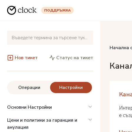
ПОДДРЪЖКА
Начална 
Нов тикет
Статус на тикет
Кана
Операции
Настройки
Кан
Основни Настройки
Инте
е съз
Цени и политики за гаранция и
анулация