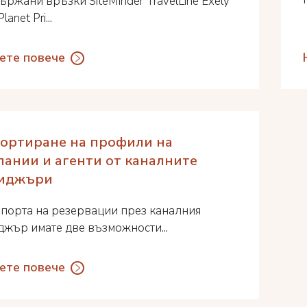
ржани връзки SiteMinder TravelLine Exely
Planet Pri...
ете повече
ортиране на профили на
пании и агенти от каналните
иджъри
мпорта на резервации през каналния
жър имате две възможности...
ете повече