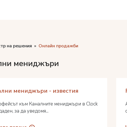
стр на решения
Онлайн продажби
лни мениджъри
ални мениджъри - известия
рфейсът към Каналните мениджъри в Clock
даден, за да уведомя...