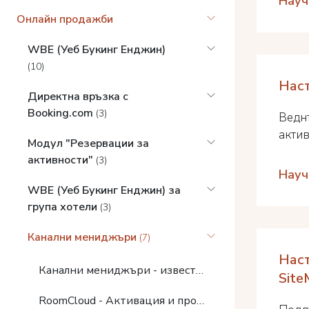
Науч
Онлайн продажби
WBE (Уеб Букинг Енджин)
(10)
Нас
Директна връзка с
Booking.com
(3)
Ведн
актив
Модул "Резервации за
активности"
(3)
Науч
WBE (Уеб Букинг Енджин) за
група хотели
(3)
Канални мениджъри
(7)
Нас
Канални мениджъри - известия
Site
RoomCloud - Активация и процедури