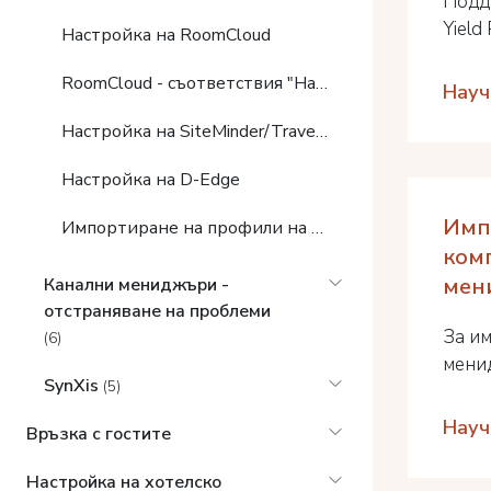
Поддъ
Yield 
Настройка на RoomCloud
RoomCloud - съответствия "На гост"
Науч
Настройка на SiteMinder/TravelLine/Exely/Други
Настройка на D-Edge
Имп
Импортиране на профили на компании и агенти от каналните мениджъри
ком
мен
Канални мениджъри -
отстраняване на проблеми
За и
(6)
менид
SynXis
(5)
Науч
Връзка с гостите
Настройка на хотелско