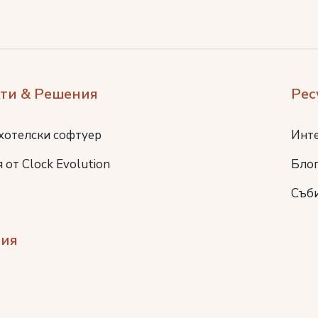
ти & Решения
Рес
хотелски софтуер
Инт
 от Clock Evolution
Бло
Съб
ия