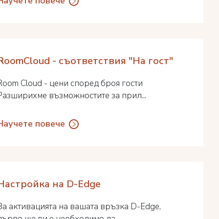
Научете повече
RoomCloud - съответствия "На гост"
Room Cloud - цени според броя гости
Разширихме възможностите за прил...
Научете повече
Настройка на D-Edge
За активацията на вашата връзка D-Edge,
първо ще ви е необходимо да ...