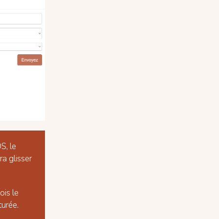
S, le
a glisser
ois le
turée.