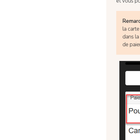
et vous po
Remarq
la cart
dans la
de paie