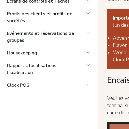
Ecrans de contrôle et Tâches
Profils des clients et profils de
Import
sociétés
l'un de
Evénements et réservations de
Adyen 
groupes
Elavon
Worldl
Housekeeping
Clock P
Rapports, localisations,
fiscalisation
Encai
Clock POS
Veuillez v
terminal su
carte de cr