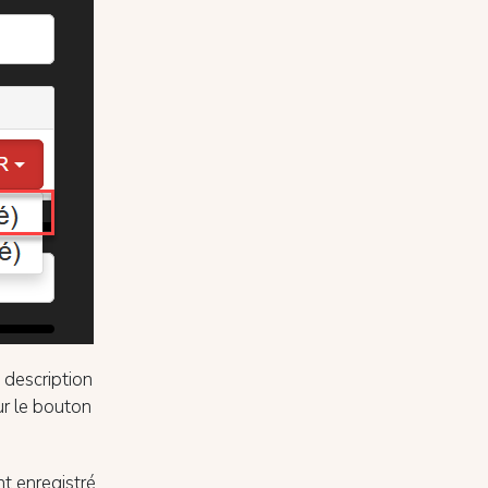
e description
ur le bouton
t enregistré