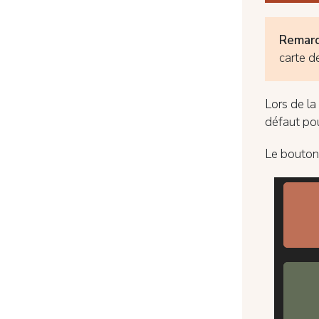
Remar
carte d
Lors de la
défaut pou
Le bouton 