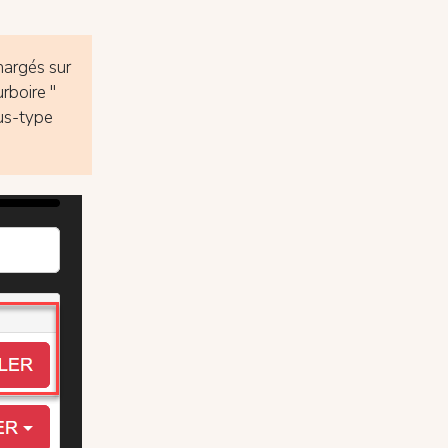
chargés sur
rboire "
ous-type