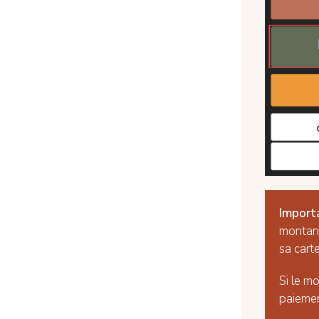
Import
montant
sa carte
Si le mo
paiemen