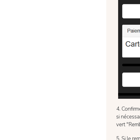
4. Confir
si nécessa
vert "Rem
5. Si le r