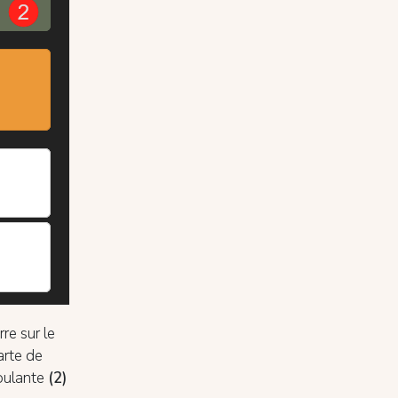
re sur le
arte de
roulante
(2)