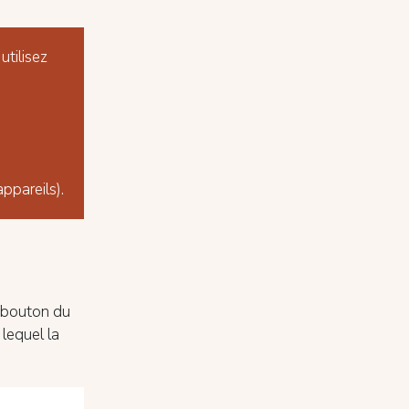
utilisez
ppareils).
e bouton du
 lequel la