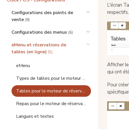
Clock POS - Configurations
L'écran Ta
respectifs.
Configurations des points de
vente
(8)
Configurations des menus
(6)
eMenu et réservations de
tables (en ligne)
(5)
Afficher l
eMenu
qui ont ét
Types de tables pour le moteur de réservation de tables en ligne
Pour créer
Tables pour le moteur de réservation de tables en ligne
spécifique
Repas pour le moteur de réservation Web de tables
Langues et textes