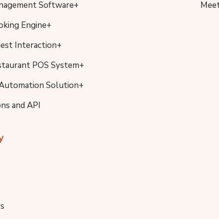
nagement Software+
Meet
oking Engine+
uest Interaction+
staurant POS System+
Automation Solution+
ons and API
y
s