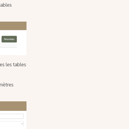
tables
es les tables
amètres