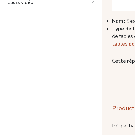
Cours vidéo
Nom :
Sai
Type de t
de tables 
tables p
Cette rép
Product
Property