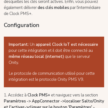
desquelles les clés seront actives. Enfin, vous pouvez
également délivrer
des clés mobiles
par l'intermédiaire
de Clock PMS+.
Configuration
Important:
Un
appareil Clock IoT est nécessaire
pour cette intégration et il doit être connecté au
même réseau local (internet)
que le serveur
Onity.
Le protocole de communication utilisé pour cette
intégration est le protocole Onity PMS V9.
1. Accédez à
Clock PMS+
et naviguez vers la section
Paramètres -> AppConnector ->localiser Salto/Onity
et l'activer->cliquer sur le bouton 'Paramètres' -