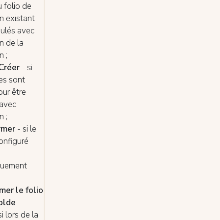
u folio de
n existant
nulés avec
on de la
n ;
Créer
- si
es sont
our être
 avec
n ;
ermer
- si le
configuré
quement
mer le folio
olde
si lors de la