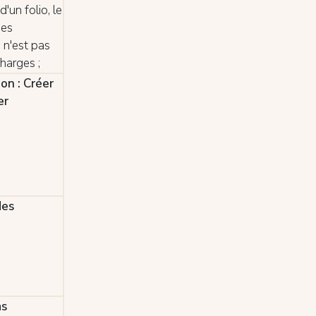
'un folio, le
des
 n'est pas
harges ;
on : Créer
er
des
as