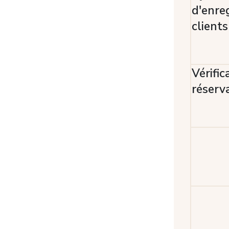
d'enre
clients
Vérific
réserv