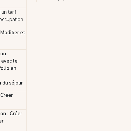
d'un tarif
'occupation
 Modifier et
on :
 avec le
folio en
 du séjour
 Créer
on : Créer
er