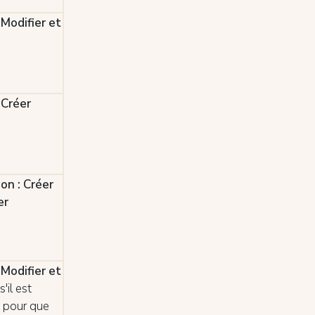
 Modifier et
 Créer
on : Créer
er
 Modifier et
s'il est
 pour que