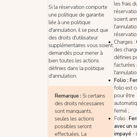
les frais d
Si la réservation comporte
réservatio
une politique de garantie
soient an
liée à une politique
l'annulati
d'annulation, il se peut que
réservatio
des droits d'utilisateur
Charges :
supplémentaires vous soient
des charg
demandés pour mener à
définies p
bien toutes les actions
facturées
définies dans la politique
l'annulatio
d'annulation.
Folio : F
folio est 
pour être
Remarque :
Si certains
automati
des droits nécessaires
fermé ;
sont manquants,
Folio :
Fer
seules les actions
avec un s
possibles seront
impayé
- 
effectuées. La