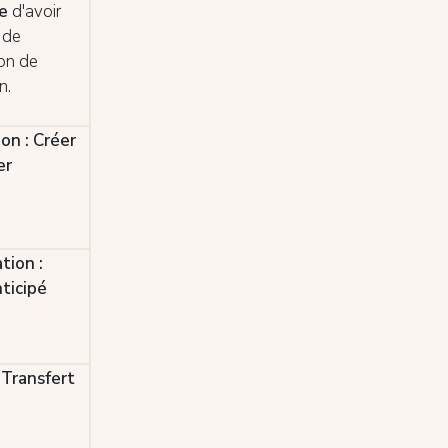
re
d'avoir
 de
ion de
n.
on : Créer
er
tion :
ticipé
 Transfert