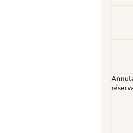
Annula
réserv