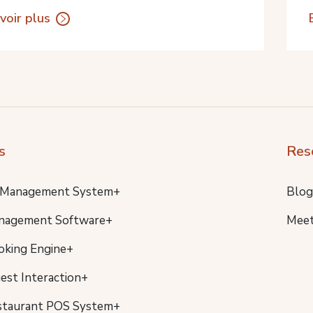
voir plus
s
Res
 Management System+
Blog
nagement Software+
Meet
oking Engine+
uest Interaction+
staurant POS System+