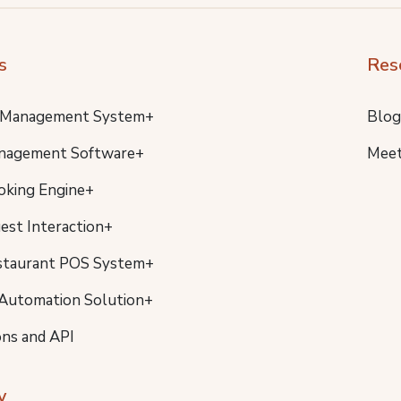
s
Res
 Management System+
Blog
nagement Software+
Meet
oking Engine+
uest Interaction+
staurant POS System+
Automation Solution+
ons and API
y