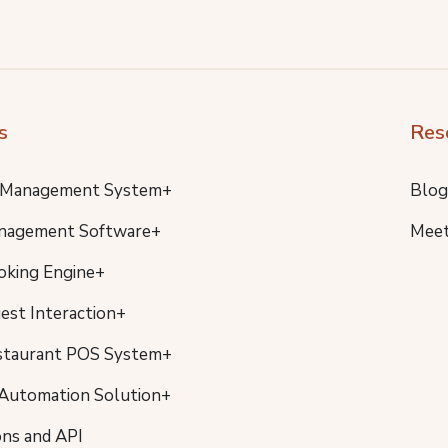
s
Res
 Management System+
Blog
nagement Software+
Meet
oking Engine+
uest Interaction+
staurant POS System+
Automation Solution+
ons and API