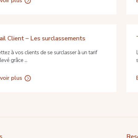
voir plus
ail Client – Les surclassements
tez à vos clients de se surclasser à un tarif
levé grâce ...
voir plus
s
Res