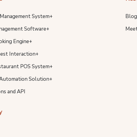
 Management System+
Blog
nagement Software+
Meet
oking Engine+
uest Interaction+
staurant POS System+
Automation Solution+
ons and API
y